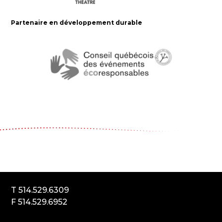
Partenaire en développement durable
Le Carrousel, compagnie de théâtre
2017, rue Parthenais
Montréal (Québec) Canada
H2K3T1
T 514.529.6309
F 514.529.6952