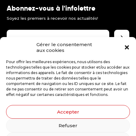
Abonnez-vous à l'infolettre
FR
Soyez les premiers à recevoir nos actualités!
EN
ES
Gérer le consentement
aux cookies
Faire un don
Pour offrir les meilleures expériences, nous utilisons des
technologies telles que les cookies pour stocker et/ou accéder aux
Merci d'encourager le théâtre jeune public!
informations des appareils. Le fait de consentir à ces technologies
nous permettra de traiter des données telles que le
comportement de navigation ou les ID uniques sur ce site. Le fait
Faire un don
de ne pas consentir ou de retirer son consentement peut avoir un
effet négatif sur certaines caractéristiques et fonctions.
Accepter
Illustrations : Stéphanie Robert
Refuser