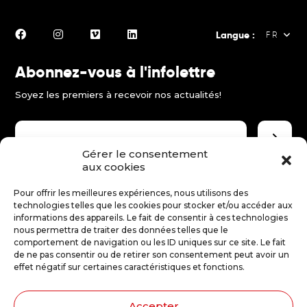
Langue :
FR
Abonnez-vous à l'infolettre
FR
Soyez les premiers à recevoir nos actualités!
EN
ES
Gérer le consentement
aux cookies
Faire un don
Pour offrir les meilleures expériences, nous utilisons des
technologies telles que les cookies pour stocker et/ou accéder aux
Merci d'encourager le théâtre jeune public!
informations des appareils. Le fait de consentir à ces technologies
nous permettra de traiter des données telles que le
comportement de navigation ou les ID uniques sur ce site. Le fait
Faire un don
de ne pas consentir ou de retirer son consentement peut avoir un
effet négatif sur certaines caractéristiques et fonctions.
Accepter