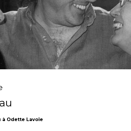
e
au
 à Odette Lavoie