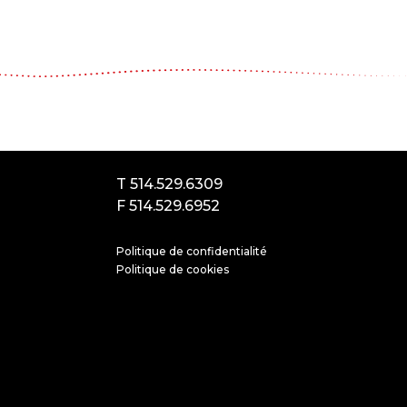
Le Carrousel, compagnie de théâtre
2017, rue Parthenais
Montréal (Québec) Canada
H2K3T1
T 514.529.6309
F 514.529.6952
Politique de confidentialité
Politique de cookies