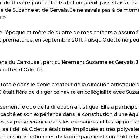
al de théâtre pour enfants de Longueuil, j’assistais à m
nce de Suzanne et de Gervais. Je ne savais pas à ce mom
ie.
de l’époque et mère de quatre de mes enfants a assumé l
 prématurée, en septembre 2011. Puisqu’Odette ne peut v
gens du Carrousel, particulièrement Suzanne et Gervais. 
lunettes d’Odette.
 totale dans le génie créateur de la direction artistique 
tait fière de diriger ce navire en collégialité avec Suza
ment le duo de la direction artistique. Elle a participé
acité et son expérience dans la constitution d’une équ
s, sa persévérance dans les demandes et les rapports d
 sa fidélité. Odette était très impliquée et très polyva
nées internationales de la compagnie et son militantis