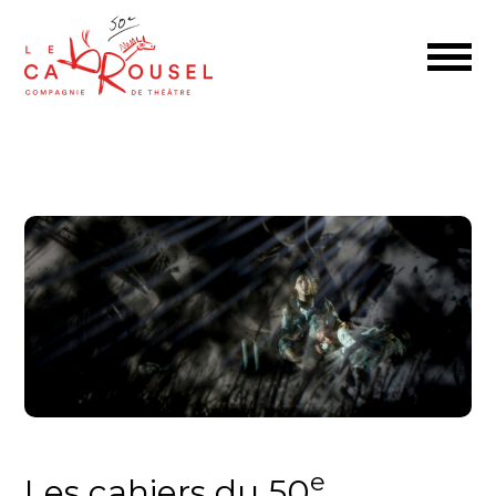
e
Les cahiers du 50