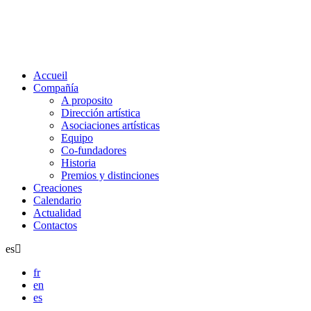
Accueil
Compañía
A proposito
Dirección artística
Asociaciones artísticas
Equipo
Co-fundadores
Historia
Premios y distinciones
Creaciones
Calendario
Actualidad
Contactos
es
fr
en
es