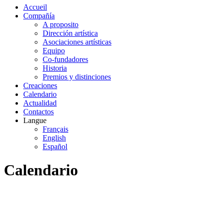
Accueil
Compañía
A proposito
Dirección artística
Asociaciones artísticas
Equipo
Co-fundadores
Historia
Premios y distinciones
Creaciones
Calendario
Actualidad
Contactos
Langue
Français
English
Español
Calendario