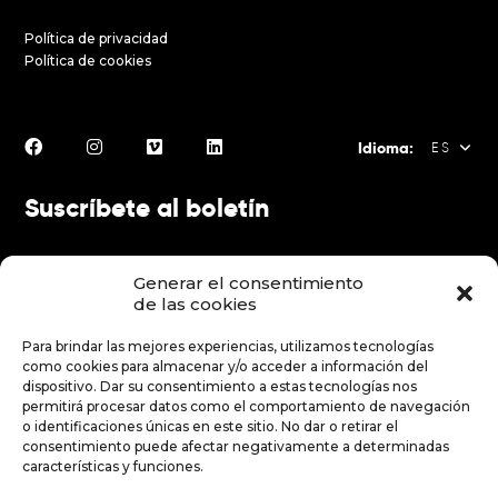
Política de privacidad
Política de cookies
Idioma:
ES
Suscríbete al boletín
FR
EN
Generar el consentimiento
ES
de las cookies
Para brindar las mejores experiencias, utilizamos tecnologías
Hacer una donación
como cookies para almacenar y/o acceder a información del
dispositivo. Dar su consentimiento a estas tecnologías nos
permitirá procesar datos como el comportamiento de navegación
o identificaciones únicas en este sitio. No dar o retirar el
Hacer una donación
consentimiento puede afectar negativamente a determinadas
características y funciones.