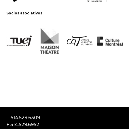
Socios asociativos
Le Carrousel, compagnie de théâtre
2017, rue Parthenais
Montréal (Québec) Canada
H2K3T1
T 514.529.6309
F 514.529.6952