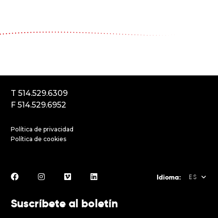
Le Carrousel, compagnie de théâtre
2017, rue Parthenais
Montréal (Québec) Canada
H2K3T1
T 514.529.6309
F 514.529.6952
Política de privacidad
Política de cookies
Idioma:
ES
Suscríbete al boletín
FR