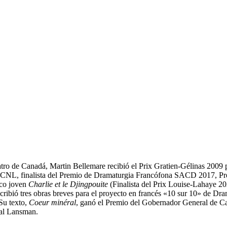
tro de Canadá, Martin Bellemare recibió el Prix Gratien-Gélinas 2009 
CNL, finalista del Premio de Dramaturgia Francófona SACD 2017, P
ico joven
Charlie et le Djingpouite
(Finalista del Prix Louise-Lahaye 2020
scribió tres obras breves para el proyecto en francés «10 sur 10» de D
Su texto,
Coeur minéral
, ganó el Premio del Gobernador General de Ca
ial Lansman.