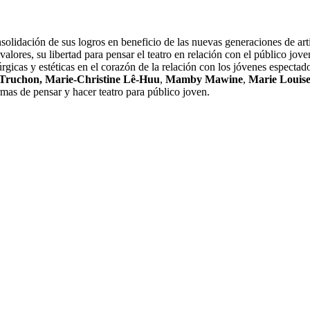
solidación de sus logros en beneficio de las nuevas generaciones de ar
valores, su libertad para pensar el teatro en relación con el público jove
rgicas y estéticas en el corazón de la relación con los jóvenes especta
-Truchon,
Marie-Christine Lê-Huu
,
Mamby Mawine
,
Marie Louis
ormas de pensar y hacer teatro para público joven.