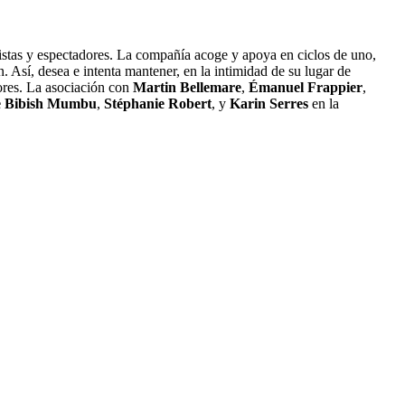
tistas y espectadores. La compañía acoge y apoya en ciclos de uno,
n. Así, desea e intenta mantener, en la intimidad de su lugar de
dores. La asociación con
Martin Bellemare
,
Émanuel Frappier
,
e Bibish Mumbu
,
Stéphanie Robert
, y
Karin Serres
en la