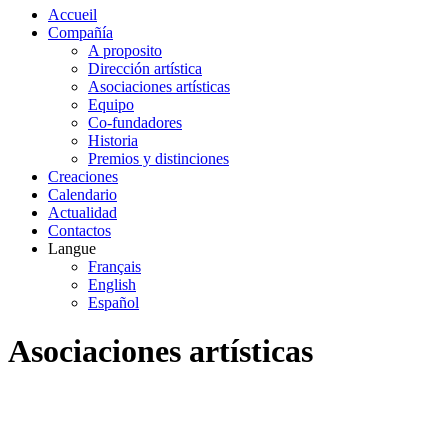
Accueil
Compañía
A proposito
Dirección artística
Asociaciones artísticas
Equipo
Co-fundadores
Historia
Premios y distinciones
Creaciones
Calendario
Actualidad
Contactos
Langue
Français
English
Español
Asociaciones artísticas