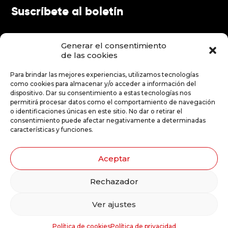
Suscríbete al boletín
FR
EN
Generar el consentimiento
ES
de las cookies
Para brindar las mejores experiencias, utilizamos tecnologías
Hacer una donación
como cookies para almacenar y/o acceder a información del
dispositivo. Dar su consentimiento a estas tecnologías nos
permitirá procesar datos como el comportamiento de navegación
o identificaciones únicas en este sitio. No dar o retirar el
Hacer una donación
consentimiento puede afectar negativamente a determinadas
características y funciones.
Aceptar
Ilustraciones: Stéphanie Robert
Rechazador
Ver ajustes
© 2026 Le Carrousel, compagnie de théâtre - Todos los derechos reservados
Diseño de sitio web por
Política de cookies
Política de privacidad
Agence Chocolat