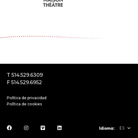
Le Carrousel, compagnie de théâtre
2017, rue Parthenais
Montréal (Québec) Canada
H2K3T1
T 514.529.6309
F 514.529.6952
Política de privacidad
Política de cookies
Idioma:
ES