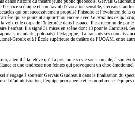
mais dense histoire du théâtre jeune public québécois, Gervais Gaudreaul
l’espace scénique et son travail d’évocation sensible, Gervais Gaudrea
cles qui ont successivement propulsé l’histoire et l’évolution de la c
carrière qui se poursuit aujourd’hui encore avec
Le bruit des os qui cra
 la voix et le corps de l’interprète dans l’espace. Il est reconnu de par 
ire l’enfant.
Il a signé 31 mises en scène dont 18 pour le Carrousel. Ses
, japonais, mandarin, polonais). Pédagogue, il a transmis ses connaissanc
Lionel-Groulx et à l’École supérieure de théâtre de l’UQAM, entre autr
 attentif à la relève qu’il a pris toute sa vie sous son aile, à son évolut
llance et une tendresse non feintes qui provoquent un choc émotionnel s
sel s’engage à soutenir Gervais Gaudreault dans la finalisation du spec
nseil d’administration, l’équipe permanente et les nombreuses équipes de