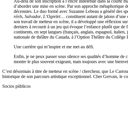
Au-delà de son inscription à l’encre indélébile dans la courte 
d’aborder une mise en scène. Par son approche métaphorique de 
décennies. Le duo formé avec Suzanne Lebeau a généré des specta
réels
,
Salvador
,
L’Ogrelet
… constituent autant de jalons d’une 
son travail de metteur en scène, il a développé une réflexion sur
derniers à recourir à un jeu qui évoque l’enfance plutôt que de fa
continents, en sept langues (français, anglais, espagnol, italien
nationale de théâtre du Canada, à l’Option Théâtre du Collège 
Une carrière qui m’inspire et me met au défi.
Enfin, je ne peux passer sous silence ses qualités d’homme de cœur,
montre le plus souvent exigeant, mais toujours avec une bienvei
C’est désormais à titre de metteur en scène / chercheur, que Le Carrou
historique de son parcours artistique exceptionnel.
Cher Gervais, le co
Socios públicos