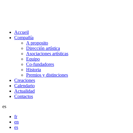
Accueil
Compañía
A proposito
Dirección artística
Asociaciones artísticas
Equipo
Co-fundadores
Historia
Premios y distinciones
Creaciones
Calendario
Actualidad
Contactos
es
fr
en
es