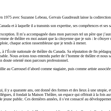
 en 1975 avec Suzanne Lebeau, Gervais Gaudreault laisse la codirection 
anada et à laquelle il a transmis son expertise, ses compétences et ses 
eption. Il m’a accompagnée dans mon parcours tel un père que j’aurai ch
la femme de théâtre en moi autant que la citoyenne que je suis : le côtoyer
éploie, chaque action rassembleuse que je tends à mener.
 à l’École nationale de théâtre du Canada. Sa réputation de fin pédagogu
alpable. Nous avions tous entendu parler de l’homme de théâtre et nous s
ucun doute orienté mon parcours professionnel.
eillie au Carrousel d’abord comme stagiaire, puis comme artiste associée 
qui, il y a quarante ans, ont donné des formes et des lieux à une utopie, 
lègues, il fondait la Maison Théâtre, un espace qui offrirait à la fois au
le jeune public.
Ces dernières années, il s’est consacré au développemen