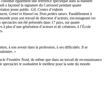
t constitue également une référence spécifique dans la manière
ult a façonné la signature du Carrousel pendant quatre
réation jeune public.
Gil
,
Contes
d’enfants
quent
,
Gretel et Hansel
ou
Trois petites sœurs.
Parallèlement à
le monde pour son travail de directeur d’acteurs, encourageant ces
 spectacles ont été présentés dans 17 pays, sur quatre
es à plus d’une génération d’acteurs et de créateurs, à l’École
es.
ion, à son avenir dans la profession, à ses difficultés. Il se
alutaire. »
tacle
Frontière Nord
, de même que dans un travail de reconnaissance
 spectacles te souhaitent le meilleur pour la suite du monde.