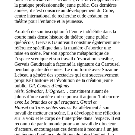
la pratique professionnelle jeune public.
Ces dernières
années, il s’est consacré au développement du Cube,
centre international de recherche et de création en
théâtre pour l’enfance et la jeunesse.
Au-delà de son inscription à l’encre indélébile dans la
courte mais dense histoire du théâtre jeune public
québécois, Gervais Gaudreault constitue également une
référence spécifique dans la manière d’aborder une
mise en scène. Par son approche métaphorique de
l’espace scénique et son travail d’évocation sensible,
Gervais Gaudreault a façonné la signature du Carrousel
pendant quatre décennies. Le duo formé avec Suzanne
Lebeau a généré des spectacles qui ont successivement
propulsé l’histoire et l’évolution de la création jeune
public.
Gil
,
Contes
d’enfants
réels
,
Salvador
,
L’Ogrelet
… constituent autant de
jalons d’une carrière qui se poursuit aujourd’hui encore
avec
Le bruit des os qui craquent
,
Gretel et
Hansel
ou
Trois petites sœurs.
Parallèlement à son
travail de metteur en scène, il a développé une réflexion
sur la voix et le corps de l’interprète dans l’espace. Il est
reconnu de par le monde pour son travail de directeur
d’acteurs, encourageant ces derniers à recourir à un jeu
qui évoque l’enfance plutôt que de faire l’enfant.
Il a