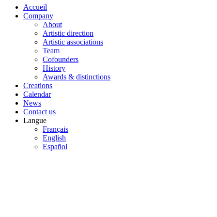
Accueil
Company
About
Artistic direction
Artistic associations
Team
Cofounders
History
Awards & distinctions
Creations
Calendar
News
Contact us
Langue
Français
English
Español