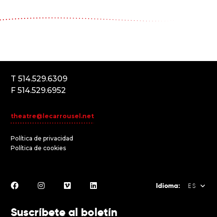
Le Carrousel, compagnie de théâtre
2017, rue Parthenais
Montréal (Québec) Canada
H2K3T1
T 514.529.6309
F 514.529.6952
theatre@lecarrousel.net
Política de privacidad
Política de cookies
Idioma:
ES
Suscríbete al boletín
FR