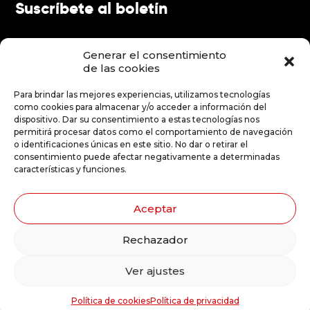
Suscríbete al boletín
FR
EN
Generar el consentimiento
ES
de las cookies
Para brindar las mejores experiencias, utilizamos tecnologías
Hacer una donación
como cookies para almacenar y/o acceder a información del
dispositivo. Dar su consentimiento a estas tecnologías nos
permitirá procesar datos como el comportamiento de navegación
o identificaciones únicas en este sitio. No dar o retirar el
Hacer una donación
consentimiento puede afectar negativamente a determinadas
características y funciones.
Aceptar
Ilustraciones: Stéphanie Robert
Rechazador
Ver ajustes
© 2026 Le Carrousel, compagnie de théâtre - Todos los derechos reservados
Diseño de sitio web por
Política de cookies
Política de privacidad
Agence Chocolat