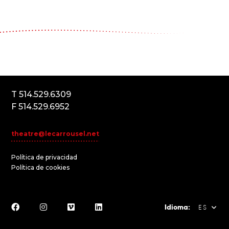
Le Carrousel, compagnie de théâtre
2017, rue Parthenais
Montréal (Québec) Canada
H2K3T1
T 514.529.6309
F 514.529.6952
theatre@lecarrousel.net
Política de privacidad
Política de cookies
Idioma:
ES