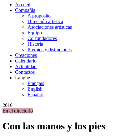
Accueil
Compañía
A proposito
Dirección artística
Asociaciones artísticas
Equipo
Co-fundadores
Historia
Premios y distinciones
Creaciones
Calendario
Actualidad
Contactos
Langue
Français
English
Español
2016
En el directorio
Con las manos y los pies