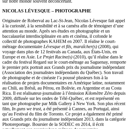
sur notre monde souvent déconcertant.
NICOLAS LÉVESQUE – PHOTOGRAPHE
Originaire de Roberval au Lac-St-Jean, Nicolas Lévesque fait appel
à la curiosité, à la sensibilité et à sa caméra afin de témoigner d’une
attention au monde. Après ses études en photographie et un
baccalauréat interdisciplinaire en arts et cinéma, il cofonde le
collectif de photographes KAHEM en 2007. Il réalise le court-
métrage documentaire
Lévesque et fils, maraîcher(s)
(2008), qui
voyage dans plus de 12 festivals au Canada, aux États-Unis, en
Europe et en Asie. Le
Projet Racine(s)
(2010), qu’il réalise dans le
cadre du festival Regard sur le court-métrage au Saguenay, remporte
le premier prix portrait aux Grands prix du journalisme indépendant
(Association des journalistes indépendants du Québec). Son travail
de photographe et de cinéaste l’a poussé plusieurs fois à la
réalisation de projets documentaires en Amérique latine, notamment
au Chili, au Brésil, au Pérou, en Bolivie, en Argentine et au Costa
Rica. Il est réalisateur-journaliste à l’émission
Kilomètre Zéro
depuis
2009, diffusée sur les ondes de Télé-Québec, et est représenté en
tant que photographe par Milk Gallery à New York. Son plus récent
film,
In guns we trust
, a été présenté à Cannes, au Portugal, ainsi
qu’au Festival du film de Toronto. Ce projet a également été primé
aux Grands prix du journalisme indépendant 2013, dans la catégorie
Photoreportage. Boursier de la SODEC en 2014, il écrit