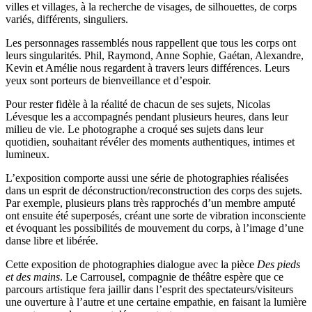
villes et villages, à la recherche de visages, de silhouettes, de corps
variés, différents, singuliers.
Les personnages rassemblés nous rappellent que tous les corps ont
leurs singularités. Phil, Raymond, Anne Sophie, Gaétan, Alexandre,
Kevin et Amélie nous regardent à travers leurs différences. Leurs
yeux sont porteurs de bienveillance et d’espoir.
Pour rester fidèle à la réalité de chacun de ses sujets, Nicolas
Lévesque les a accompagnés pendant plusieurs heures, dans leur
milieu de vie. Le photographe a croqué ses sujets dans leur
quotidien, souhaitant révéler des moments authentiques, intimes et
lumineux.
L’exposition comporte aussi une série de photographies réalisées
dans un esprit de déconstruction/reconstruction des corps des sujets.
Par exemple, plusieurs plans très rapprochés d’un membre amputé
ont ensuite été superposés, créant une sorte de vibration inconsciente
et évoquant les possibilités de mouvement du corps, à l’image d’une
danse libre et libérée.
Cette exposition de photographies dialogue avec la pièce
Des pieds
et des mains
. Le Carrousel, compagnie de théâtre espère que ce
parcours artistique fera jaillir dans l’esprit des spectateurs/visiteurs
une ouverture à l’autre et une certaine empathie, en faisant la lumière