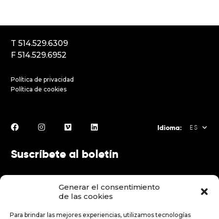
Montréal (Québec) Canada
H2K3T1
T 514.529.6309
F 514.529.6952
Política de privacidad
Política de cookies
Idioma:
ES
Suscríbete al boletín
FR
EN
Generar el consentimiento
ES
de las cookies
Para brindar las mejores experiencias, utilizamos tecnologías