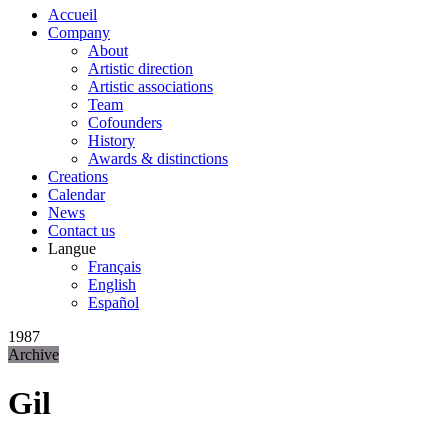
Accueil
Company
About
Artistic direction
Artistic associations
Team
Cofounders
History
Awards & distinctions
Creations
Calendar
News
Contact us
Langue
Français
English
Español
1987
Archive
Gil