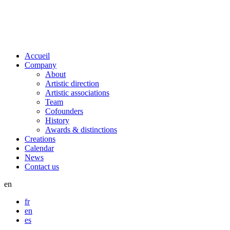
Accueil
Company
About
Artistic direction
Artistic associations
Team
Cofounders
History
Awards & distinctions
Creations
Calendar
News
Contact us
en
fr
en
es