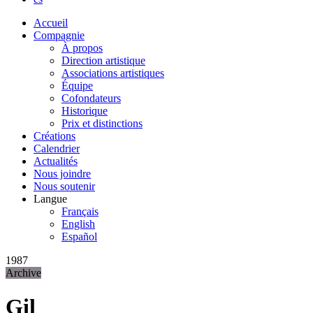
Accueil
Compagnie
À propos
Direction artistique
Associations artistiques
Équipe
Cofondateurs
Historique
Prix et distinctions
Créations
Calendrier
Actualités
Nous joindre
Nous soutenir
Langue
Français
English
Español
1987
Archive
Gil