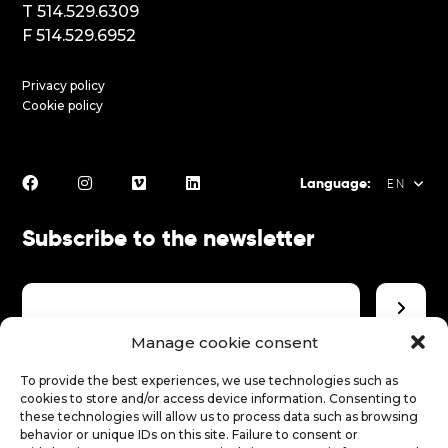
T 514.529.6309
F 514.529.6952
Privacy policy
Cookie policy
Language:
EN
Subscribe to the newsletter
FR
EN
ES
Manage cookie consent
Make a donation
To provide the best experiences, we use technologies such as
cookies to store and/or access device information. Consenting to
these technologies will allow us to process data such as browsing
behavior or unique IDs on this site. Failure to consent or
Make a donation