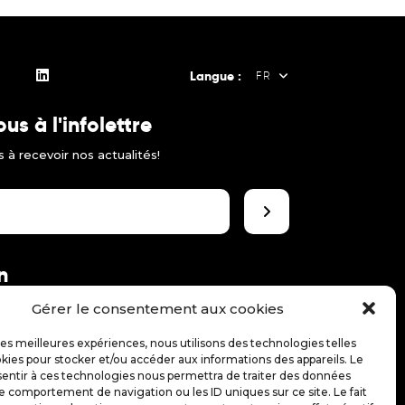
Langue :
FR
s à l'infolettre
FR
 à recevoir nos actualités!
EN
ES
n
 le théâtre jeune public!
Gérer le consentement aux cookies
 les meilleures expériences, nous utilisons des technologies telles
kies pour stocker et/ou accéder aux informations des appareils. Le
sentir à ces technologies nous permettra de traiter des données
le comportement de navigation ou les ID uniques sur ce site. Le fait