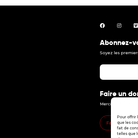
Abonnez-vou
Soyez les premiers
Faire un do
Merci d'encourager
Pour offrir
Faire un don
que les coo
fait de con
telles que 