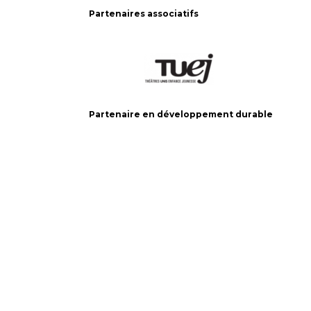
Partenaires associatifs
Partenaire en développement durable
Le Carrousel, compagnie de théâtre
2017, rue Parthenais
Montréal (Québec) Canada