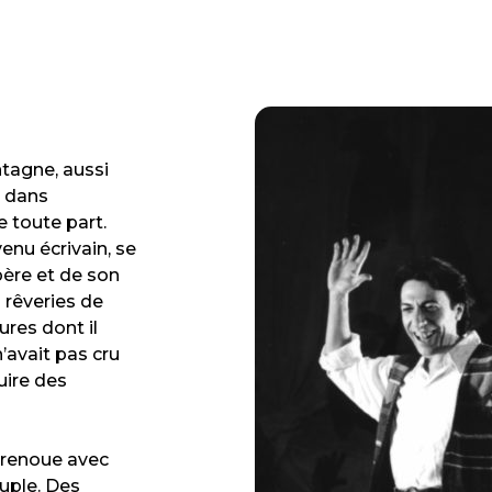
tagne, aussi
e dans
e toute part.
enu écrivain, se
père et de son
s rêveries de
ures dont il
n’avait pas cru
uire des
 renoue avec
euple. Des