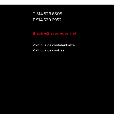
H2K3T1
T 514.529.6309
F 514.529.6952
theatre@lecarrousel.net
Politique de confidentialité
Politique de cookies