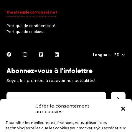
theatre@lecarrousel.net
Politique de confidentialité
Politique de cookies
Langue :
FR
Abonnez-vous à l'infolettre
FR
Soyez les premiers à recevoir nos actualités!
EN
ES
Gérer le consentement
aux cookies
Faire un don
Pour offrir les meilleures expériences, nous utilisons des
technologies telles que les cookies pour stocker et/ou accéder aux
Merci d'encourager le théâtre jeune public!