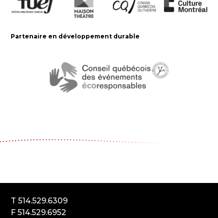
Partenaire en développement durable
Le Carrousel, compagnie de théâtre
2017, rue Parthenais
Montréal (Québec) Canada
H2K3T1
T 514.529.6309
F 514.529.6952