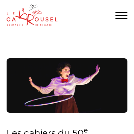
e
Les cahiers du 50