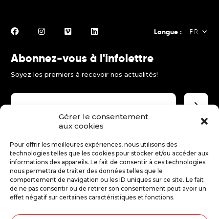
Langue :
FR
Abonnez-vous à l'infolettre
FR
Soyez les premiers à recevoir nos actualités!
EN
ES
Gérer le consentement
aux cookies
Faire un don
Pour offrir les meilleures expériences, nous utilisons des
technologies telles que les cookies pour stocker et/ou accéder aux
Merci d'encourager le théâtre jeune public!
informations des appareils. Le fait de consentir à ces technologies
nous permettra de traiter des données telles que le
comportement de navigation ou les ID uniques sur ce site. Le fait
Faire un don
de ne pas consentir ou de retirer son consentement peut avoir un
effet négatif sur certaines caractéristiques et fonctions.