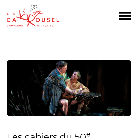
e
Les cahiers du 50