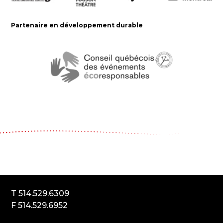
Partenaire en développement durable
Le Carrousel, compagnie de théâtre
2017, rue Parthenais
Montréal (Québec) Canada
H2K3T1
T 514.529.6309
F 514.529.6952