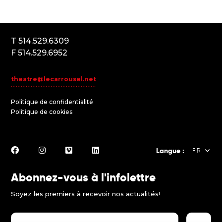
Montréal (Québec) Canada
H2K3T1
T 514.529.6309
F 514.529.6952
theatre@lecarrousel.net
Politique de confidentialité
Politique de cookies
Langue :
FR
Abonnez-vous à l'infolettre
FR
Soyez les premiers à recevoir nos actualités!
EN
ES