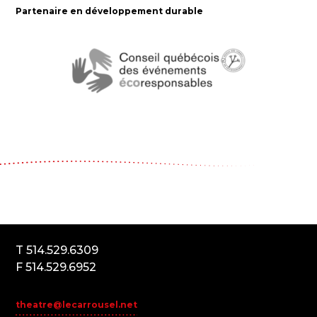
Partenaire en développement durable
Le Carrousel, compagnie de théâtre
2017, rue Parthenais
Montréal (Québec) Canada
H2K3T1
T 514.529.6309
F 514.529.6952
theatre@lecarrousel.net