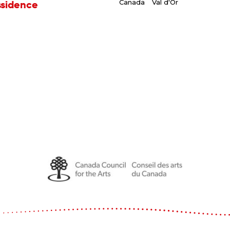
ssidence
Canada
Val d'Or