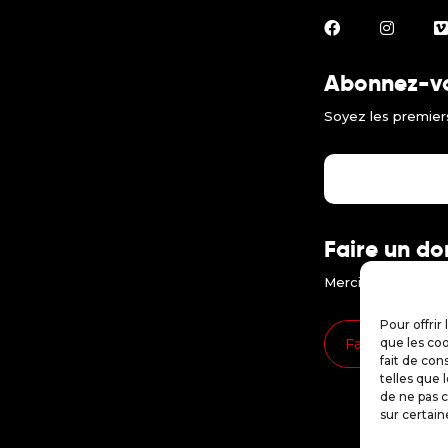
Abonnez-vou
Soyez les premiers
Faire un do
Merci d'encourager
Pour offrir
Faire un don
que les coo
fait de con
telles que 
de ne pas c
sur certain