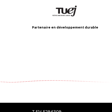
Partenaire en développement durable
Le Carrousel, compagnie de théâtre
2017, rue Parthenais
Montréal (Québec) Canada
H2K3T1
T 514.529.6309