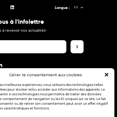
Langue :
FR
s à l'infolettre
FR
 à recevoir nos actualités!
EN
ES
n
 le théâtre jeune public!
Gérer le consentement aux cookies
 les meilleures expériences, nous utilisons des technologies telles
kies pour stocker et/ou accéder aux informations des appareils. Le
sentir à ces technologies nous permettra de traiter des données
le comportement de navigation ou les ID uniques sur ce site. Le fait
onsentir ou de retirer son consentement peut avoir un effet négatif
es caractéristiques et fonctions.