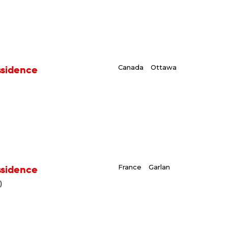
ssidence
Canada
Ottawa
ssidence
France
Garlan
)