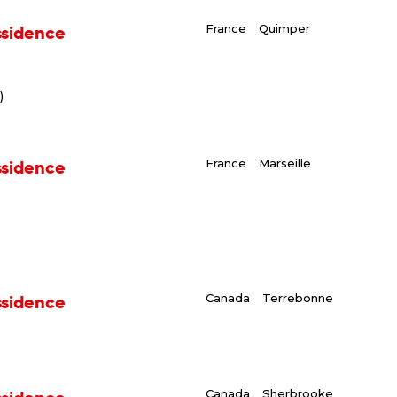
ssidence
France
Quimper
)
ssidence
France
Marseille
ssidence
Canada
Terrebonne
Canada
Sherbrooke