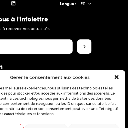
Langue :
FR
s à l'infolettre
FR
 à recevoir nos actualités!
EN
ES
n
 le théâtre jeune public!
Gérer le consentement aux cookies
 les meilleures expériences, nous utilisons des technologies telles
kies pour stocker et/ou accéder aux informations des appareils. Le
sentir à ces technologies nous permettra de traiter des données
le comportement de navigation ou les ID uniques sur ce site. Le fait
onsentir ou de retirer son consentement peut avoir un effet négatif
es caractéristiques et fonctions.
anie Robert