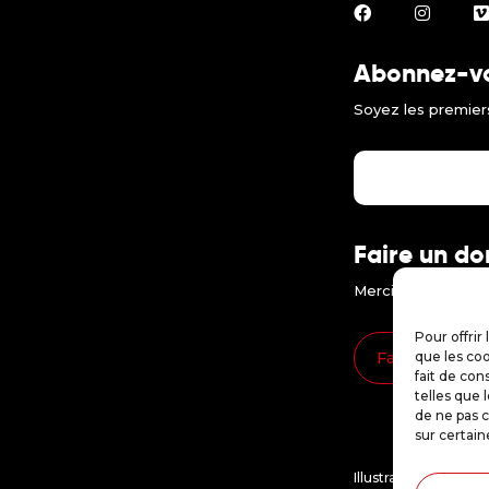
Abonnez-vou
Soyez les premiers
Faire un do
Merci d'encourager
Pour offrir
Faire un don
que les coo
fait de con
telles que 
de ne pas c
sur certain
Illustrations : Stéph