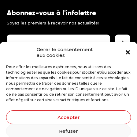
Abonnez-vous à l'infolettre
FR
Soyez les premiers à recevoir nos actualités!
EN
ES
Gérer le consentement
aux cookies
Faire un don
Pour offrir les meilleures expériences, nous utilisons des
technologies telles que les cookies pour stocker et/ou accéder aux
Merci d'encourager le théâtre jeune public!
informations des appareils. Le fait de consentir à ces technologies
nous permettra de traiter des données telles que le
comportement de navigation ou les ID uniques sur ce site. Le fait
Faire un don
de ne pas consentir ou de retirer son consentement peut avoir un
effet négatif sur certaines caractéristiques et fonctions.
Accepter
Illustrations : Stéphanie Robert
Refuser