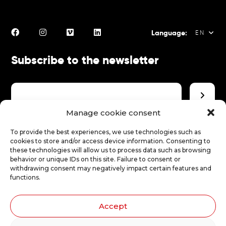
Language:
EN
Subscribe to the newsletter
FR
EN
ES
Manage cookie consent
Make a donation
To provide the best experiences, we use technologies such as
cookies to store and/or access device information. Consenting to
these technologies will allow us to process data such as browsing
behavior or unique IDs on this site. Failure to consent or
Make a donation
withdrawing consent may negatively impact certain features and
functions.
Accept
Illustrations: Stéphanie Robert