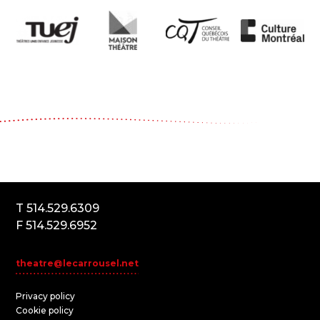
Le Carrousel, compagnie de théâtre
2017, rue Parthenais
Montréal (Québec) Canada
H2K3T1
T 514.529.6309
F 514.529.6952
theatre@lecarrousel.net
Privacy policy
Cookie policy